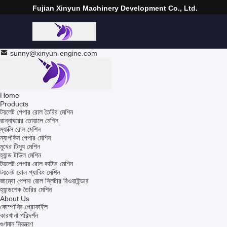
Fujian Xinyun Machinery Development Co., Ltd.
sunny@xinyun-engine.com
Home
Products
টয়লেট পেপার রোল তৈরির মেশিন
রান্নাঘরের তোয়ালে মেশিন
ম্যাক্সি রোল মেশিন
ন্যাপকিন পেপার মেশিন
মুখের টিস্যু মেশিন
হ্যান্ড টাউল মেশিন
টয়লেট পেপার রোল কাটার মেশিন
টয়লেট রোল প্যাকিং মেশিন
জাম্বো পেপার রোল স্লিটার রিওয়াইন্ডার
হ্যান্ডশেক তৈরির মেশিন
About Us
কোম্পানির প্রোফাইল
কারখানা পরিদর্শন
গুণমান নিয়ন্ত্রণ