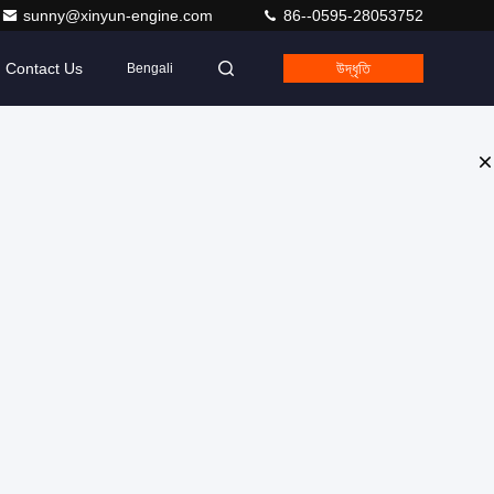
sunny@xinyun-engine.com
86--0595-28053752
Contact Us
উদ্ধৃতি
Bengali