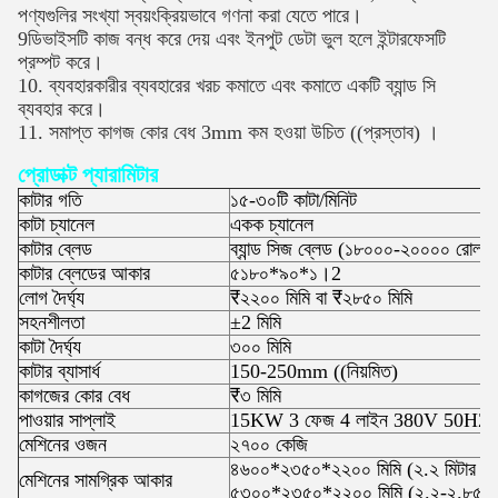
পণ্যগুলির সংখ্যা স্বয়ংক্রিয়ভাবে গণনা করা যেতে পারে।
9ডিভাইসটি কাজ বন্ধ করে দেয় এবং ইনপুট ডেটা ভুল হলে ইন্টারফেসটি
প্রম্পট করে।
10. ব্যবহারকারীর ব্যবহারের খরচ কমাতে এবং কমাতে একটি ব্যান্ড সি
ব্যবহার করে।
11. সমাপ্ত কাগজ কোর বেধ 3mm কম হওয়া উচিত ((প্রস্তাব) ।
প্রোডাক্ট প্যারামিটার
কাটার গতি
১৫-৩০টি কাটা/মিনিট
কাটা চ্যানেল
একক চ্যানেল
কাটার ব্লেড
ব্যান্ড সিজ ব্লেড (১৮০০০-২০০০০ রোল/ব
কাটার ব্লেডের আকার
৫১৮০*৯০*১।2
লোগ দৈর্ঘ্য
₹২২০০ মিমি বা ₹২৮৫০ মিমি
সহনশীলতা
±2 মিমি
কাটা দৈর্ঘ্য
৩০০ মিমি
কাটার ব্যাসার্ধ
150-250mm ((নিয়মিত)
কাগজের কোর বেধ
₹৩ মিমি
পাওয়ার সাপ্লাই
15KW 3 ফেজ 4 লাইন 380V 50HZ
মেশিনের ওজন
২৭০০ কেজি
৪৬০০*২৩৫০*২২০০ মিমি (২.২ মিটার জা
মেশিনের সামগ্রিক আকার
৫৩০০*২৩৫০*২২০০ মিমি (২.২-২.৮৫ মিট