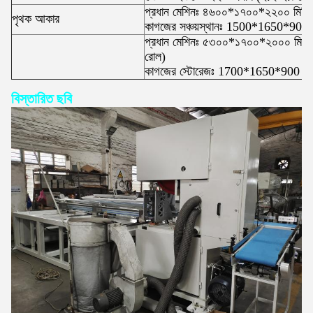
প্রধান মেশিনঃ ৪৬০০*১৭০০*২২০০ মিমি (
পৃথক আকার
কাগজের সঞ্চয়স্থানঃ 1500*1650*900 ম
প্রধান মেশিনঃ ৫৩০০*১৭০০*২০০০ মিমি (
রোল)
কাগজের স্টোরেজঃ 1700*1650*900 মি
বিস্তারিত ছবি