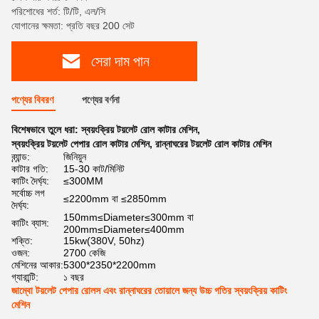
পরিশোধের শর্ত: টি/টি, এল/সি
যোগানের ক্ষমতা: প্রতি বছর 200 সেট
সেরা দাম পান
পণ্যের বিবরণ
পণ্যের বর্ণনা
বিশেষভাবে তুলে ধরা:
স্বয়ংক্রিয় টয়লেট রোল কাটার মেশিন
,
স্বয়ংক্রিয় টয়লেট পেপার রোল কাটার মেশিন
,
রান্নাঘরের টয়লেট রোল কাটার মেশিন
ব্র্যান্ড:
জিনিয়ুন
কাটার গতি:
15-30 কাট/মিনিট
কাটিং দৈর্ঘ্য:
≤300MM
সর্বোচ্চ লগ
≤2200mm বা ≤2850mm
দৈর্ঘ্য:
150mm≤Diameter≤300mm বা
কাটিং ব্যাস:
200mm≤Diameter≤400mm
শক্তি:
15kw(380V, 50hz)
ওজন:
2700 কেজি
মেশিনের আকার:
5300*2350*2200mm
গ্যারান্টি:
১ বছর
জাম্বো টয়লেট পেপার রোলস এবং রান্নাঘরের তোয়ালে জন্য উচ্চ গতির স্বয়ংক্রিয় কাটিং
মেশিন