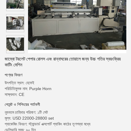
জাম্বো টয়লেট পেপার রোলস এবং রান্নাঘরের তোয়ালে জন্য উচ্চ গতির স্বয়ংক্রিয়
কাটিং মেশিন
পণ্যের বিবরণ
উৎপত্তি স্থল: হেফেই
পরিচিতিমুলক নাম: Purple Horn
সাক্ষ্যদান: CE
পেমেন্ট ও শিপিংয়ের শর্তাবলী
ন্যূনতম চাহিদার পরিমাণ: ১টি সেট
মূল্য: USD 22000-28800 set
প্যাকেজিং বিবরণ: স্ট্যান্ডার্ড এক্সপোর্ট প্যাকিং কাঠের তৃণশয্যা মধ্যে
ডেলিভারি সময়: ৬০ দিন