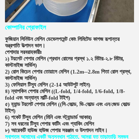
কোম্পানির প্রোফাইল
ফুজিয়ান সিনিউন মেশিন ডেভেলপমেন্ট কোং লিমিটেড কাগজ রূপান্তর
যন্ত্রপাতি উত্পাদন ভাল।
পেশাদার সরবরাহকারীঃ
১) টয়লেট পেপার মেশিন (প্রধান রোলের প্রস্থ ১.২ মিটার-২.৮ মিটার,
কাস্টমাইজ সার্ভিস)
2) রোল কিচেন পেপার তোয়ালে মেশিন (1.2m--2.8m পিতা রোল প্রস্থ,
কাস্টমাইজ সার্ভিস)
3) ফেসিয়াল টিস্যু মেশিন (2-14 আউটপুট লাইন)
৪) ন্যাপকিন পেপার মেশিন ((L-fold, 1/4-fold, 1/6-fold, 1/8-
fold এবং অন্যান্য মাল্টি-fold টাইপ)
৫) হ্যান্ড টয়লেট পেপার মেশিন ((সি-ফোল্ড, ভি-ফোল্ড এবং এন/জেড ফোল্ড
টাইপ)
6) পকেট টিস্যু মেশিন (মিনি এবং স্ট্যান্ডার্ড আকার)
7) সব ধরনের টিস্যু পেপার কাটিং এবং প্যাকিং মেশিন
৮) আরেকটি হাউজ হাউজ পেপার সরঞ্জাম ও উৎপাদন লাইন।
স্বাগতম আমাদের একটি অনুসন্ধান পাঠাতে, আমরা যত তাড়াতাড়ি সম্ভব