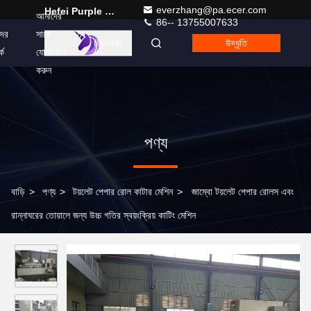
everzhang@pa.ecer.com
Hefei Purple Horn E-Commerce Co., Ltd.
আমাদের
86-- 13755007633
ের
সাথে
উদ্ধৃতি
Bengali
কে
যোগাযোগ
করুন
পণ্য
বাড়ি
>
পণ্য
>
টয়লেট পেপার রোল কাটার মেশিন
>
জাম্বো টয়লেট পেপার রোলস এবং
রান্নাঘরের তোয়ালে জন্য উচ্চ গতির স্বয়ংক্রিয় কাটিং মেশিন