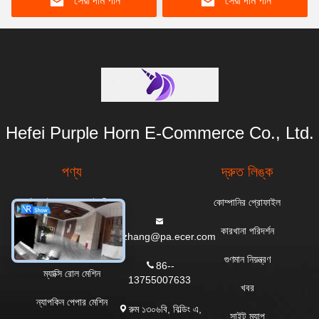
সেরা দাম পান
সেরা দাম পান
Hefei Purple Horn E-Commerce Co., Ltd.
পণ্য
দ্রুত লিঙ্ক
টয়লেট পেপার রোল তৈরির
কোম্পানির প্রোফাইল
মেশিন
কারখানা পরিদর্শন
everzhang@pa.ecer.com
রান্নাঘরের তোয়ালে মেশিন
গুণমান নিয়ন্ত্রণ
86--
ম্যাক্সি রোল মেশিন
13755007633
খবর
ন্যাপকিন পেপার মেশিন
রুম ১৩০৬বি, বিল্ডিং এ,
সাইট ম্যাপ