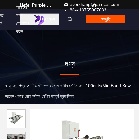
everzhang@pa.ecer.com
Hefei Purple Horn E-Commerce Co., Ltd.
আমাদের
86-- 13755007633
ের
সাথে
উদ্ধৃতি
Bengali
কে
যোগাযোগ
করুন
পণ্য
বাড়ি
>
পণ্য
>
টয়লেট পেপার রোল কাটার মেশিন
>
100cuts/Min Band Saw
টয়লেট পেপার রোল কাটার মেশিন সম্পূর্ণ স্বয়ংক্রিয়