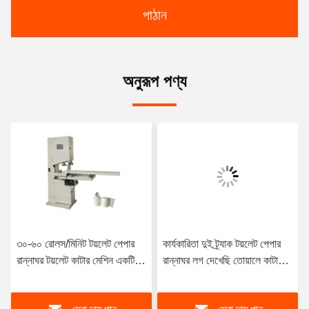
পাঠান
অনুরূপ পণ্য
৩০-৬০ রোলস/মিনিট টয়লেট পেপার
কার্যকারিতা দুই ট্র্যাক টয়লেট পেপার
রান্নাঘর টয়লেট কাটার মেশিন একটি
রান্নাঘর লগ দেখেছি তোয়ালে কাটার
নতুন টিস্যু পেপার কারখানা শুরু করার
মেশিন 150cuts/Min
জন্য