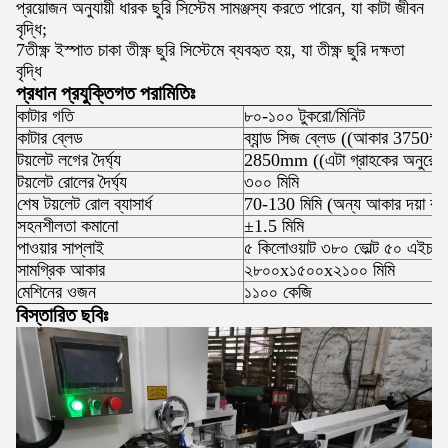
প্রয়োজন অনুযায়ী ধারক ছুরি সিস্টেম সামঞ্জস্য করতে পারেন, যা কাটা জীবন
বৃদ্ধি;
7তীক্ষ্ণ ইস্পাত চাকা তীক্ষ্ণ ছুরি সিস্টেমে ব্যবহৃত হয়, যা তীক্ষ্ণ ছুরি দক্ষতা
বৃদ্ধি
প্রধান প্রযুক্তিগত পরামিতিঃ
কাটার গতি
৮০-১০০ টুকরো/মিনিট
কাটার ব্লেড
ব্যান্ড সিজ ব্লেড ((আকার 3750*
টয়লেট লগের দৈর্ঘ্য
2850mm ((এটা গ্রাহকের অনুরোধ অন
টয়লেট রোলের দৈর্ঘ্য
৩০০ মিমি
শেষ টয়লেট রোল ব্যাসার্ধ
70-130 মিমি (অন্য আকার দয়া কর
সহনশীলতা কমানো
±1.5 মিমি
পাওয়ার সাপ্লাই
৫ কিলোওয়াট ৩৮০ ভোল্ট ৫০ এইচ 
সামগ্রিক আকার
২৮০০x১৫০০x২১০০ মিমি
মেশিনের ওজন
১১০০ কেজি
বিস্তারিত ছবিঃ