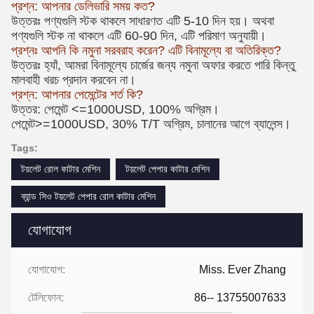
প্রশ্ন: আপনার ডেলিভারি সময় কত?
উত্তরঃ পণ্যগুলি স্টক থাকলে সাধারণত এটি 5-10 দিন হয়। অথবা
পণ্যগুলি স্টক না থাকলে এটি 60-90 দিন, এটি পরিমাণ অনুযায়ী।
প্রশ্নঃ আপনি কি নমুনা সরবরাহ করেন? এটি বিনামূল্যে বা অতিরিক্ত?
উত্তরঃ হ্যাঁ, আমরা বিনামূল্যে চার্জের জন্য নমুনা অফার করতে পারি কিন্তু
মালবাহী খরচ প্রদান করবেন না।
প্রশ্ন: আপনার পেমেন্টের শর্ত কি?
উত্তর: পেমেন্ট <=1000USD, 100% অগ্রিম।
পেমেন্ট>=1000USD, 30% T/T অগ্রিম, চালানের আগে ব্যালেন্স।
Tags:
টয়লেট রোল কাটার মেশিন
টয়লেট পেপার কাটার মেশিন
ব্যান্ড সিও টয়লেট পেপার রোল কাটার মেশিন
যোগাযোগ
যোগাযোগ:
Miss. Ever Zhang
টেলিফোন:
86-- 13755007633