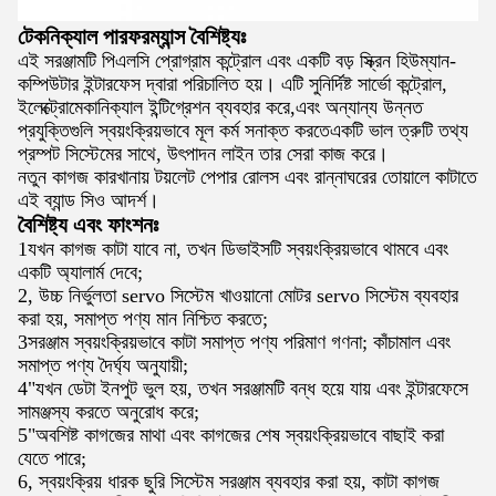
টেকনিক্যাল পারফরম্যান্স বৈশিষ্ট্যঃ
এই সরঞ্জামটি পিএলসি প্রোগ্রাম কন্ট্রোল এবং একটি বড় স্ক্রিন হিউম্যান-
কম্পিউটার ইন্টারফেস দ্বারা পরিচালিত হয়। এটি সুনির্দিষ্ট সার্ভো কন্ট্রোল,
ইলেক্ট্রোমেকানিক্যাল ইন্টিগ্রেশন ব্যবহার করে,এবং অন্যান্য উন্নত
প্রযুক্তিগুলি স্বয়ংক্রিয়ভাবে মূল কর্ম সনাক্ত করতেএকটি ভাল ত্রুটি তথ্য
প্রম্পট সিস্টেমের সাথে, উৎপাদন লাইন তার সেরা কাজ করে।
নতুন কাগজ কারখানায় টয়লেট পেপার রোলস এবং রান্নাঘরের তোয়ালে কাটাতে
এই ব্যান্ড সিও আদর্শ।
বৈশিষ্ট্য এবং ফাংশনঃ
1যখন কাগজ কাটা যাবে না, তখন ডিভাইসটি স্বয়ংক্রিয়ভাবে থামবে এবং
একটি অ্যালার্ম দেবে;
2, উচ্চ নির্ভুলতা servo সিস্টেম খাওয়ানো মোটর servo সিস্টেম ব্যবহার
করা হয়, সমাপ্ত পণ্য মান নিশ্চিত করতে;
3সরঞ্জাম স্বয়ংক্রিয়ভাবে কাটা সমাপ্ত পণ্য পরিমাণ গণনা; কাঁচামাল এবং
সমাপ্ত পণ্য দৈর্ঘ্য অনুযায়ী;
4"যখন ডেটা ইনপুট ভুল হয়, তখন সরঞ্জামটি বন্ধ হয়ে যায় এবং ইন্টারফেসে
সামঞ্জস্য করতে অনুরোধ করে;
5"অবশিষ্ট কাগজের মাথা এবং কাগজের শেষ স্বয়ংক্রিয়ভাবে বাছাই করা
যেতে পারে;
6, স্বয়ংক্রিয় ধারক ছুরি সিস্টেম সরঞ্জাম ব্যবহার করা হয়, কাটা কাগজ