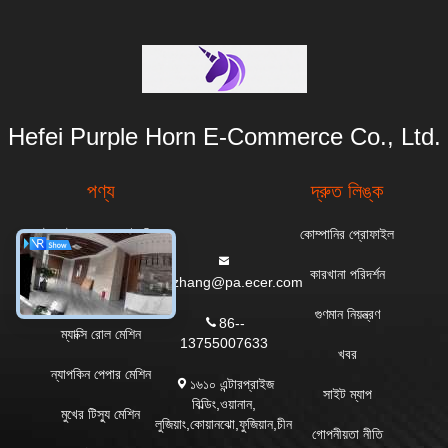
Hefei Purple Horn E-Commerce Co., Ltd.
পণ্য
দ্রুত লিঙ্ক
টয়লেট পেপার রোল তৈরির
কোম্পানির প্রোফাইল
মেশিন
কারখানা পরিদর্শন
everzhang@pa.ecer.com
রান্নাঘরের তোয়ালে মেশিন
গুণমান নিয়ন্ত্রণ
86--
ম্যাক্সি রোল মেশিন
13755007633
খবর
ন্যাপকিন পেপার মেশিন
১৬১০ এন্টারপ্রাইজ
সাইট ম্যাপ
বিল্ডিং,ওয়ানান,
মুখের টিস্যু মেশিন
লুজিয়াং,কোয়ানঝো,ফুজিয়ান,চীন
গোপনীয়তা নীতি