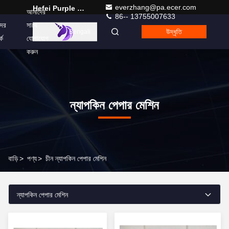
everzhang@pa.ecer.com
Hefei Purple Horn E-Commerce Co., Ltd.
আমাদের
86-- 13755007633
ের
সাথে
উদ্ধৃতি
Bengali
কে
যোগাযোগ
করুন
ন্যাপকিন পেপার মেশিন
বাড়ি
>
পণ্য
>
চীন ন্যাপকিন পেপার মেশিন
ন্যাপকিন পেপার মেশিন