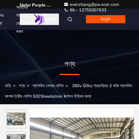
everzhang@pa.ecer.com
Hefei Purple Horn E-Commerce Co., Ltd.
আমাদের
86-- 13755007633
ের
সাথে
উদ্ধৃতি
Bengali
কে
যোগাযোগ
করুন
পণ্য
বাড়ি
>
পণ্য
>
ন্যাপকিন পেপার মেশিন
>
380v 50hz স্বয়ংক্রিয় 3 ভাঁজ ন্যাপকিন
কাগজ তৈরীর মেশিন 500Sheets/min উত্পাদন উদ্ভিদ জন্য