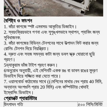
বৈশিষ্ট্য ও ফাংশন
1. কাঁচা কাগজে স্পষ্ট এমবসড আকৃতির ডিজাইন।
2. স্বয়ংক্রিয়ভাবে গণনা এবং সুশৃঙ্খলভাবে স্থাপন, প্যাকিং জন্য
সুবিধাজনক.
3. কাঁচা কাগজের বিভিন্ন টেনশনের সাথে উত্পাদন ফিট করার জন্য
রোলিং টেনশন দিয়ে নিয়ন্ত্রিত।
4. দ্রুত এবং সহজ সমন্বয় কাটা জন্য ডবল স্ক্রু ঘোরানো ছুরি
গ্রহণ।
5ভ্যাকুয়াম ভাঁজ টাইপ গ্রহণ করুন।
6অনুরোধ অনুযায়ী, এই মেশিনটি একক রঙ বা ডাবল রঙের মুদ্রণ
ডিভাইস দিয়ে সজ্জিত করা যেতে পারে।
7. ওয়ালবোর্ড কাঠামোর সাথে ((মেশিনের মাথার বেধ প্রায় 40 মিমি,
অন্যান্য অংশগুলি প্রায় 20 মিমি) এবং কম্পিউটার খোদাই
ইম্বোসিং ডিভাইস।
প্রোডাক্ট প্যারামিটার
উৎপাদন গতি
৫০০ পিসি/মিনিট