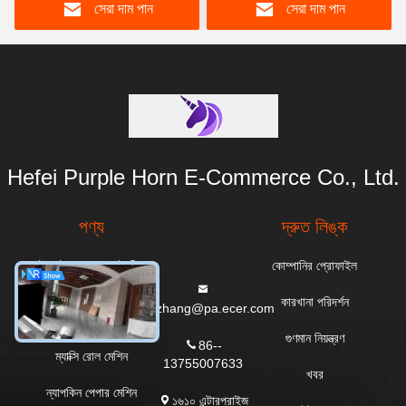
সেরা দাম পান
সেরা দাম পান
Hefei Purple Horn E-Commerce Co., Ltd.
পণ্য
দ্রুত লিঙ্ক
টয়লেট পেপার রোল তৈরির
কোম্পানির প্রোফাইল
মেশিন
কারখানা পরিদর্শন
everzhang@pa.ecer.com
রান্নাঘরের তোয়ালে মেশিন
গুণমান নিয়ন্ত্রণ
86--
ম্যাক্সি রোল মেশিন
13755007633
খবর
ন্যাপকিন পেপার মেশিন
১৬১০ এন্টারপ্রাইজ