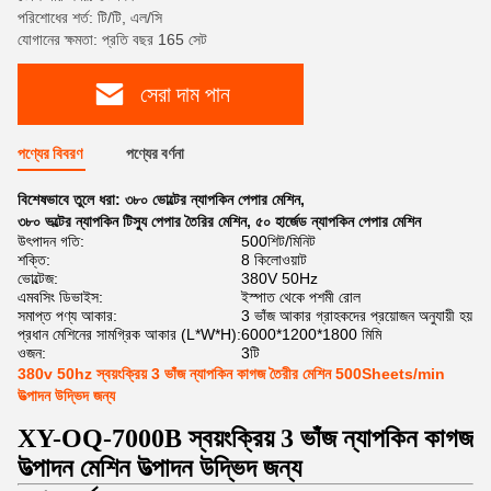
পরিশোধের শর্ত: টি/টি, এল/সি
যোগানের ক্ষমতা: প্রতি বছর 165 সেট
সেরা দাম পান
পণ্যের বিবরণ
পণ্যের বর্ণনা
বিশেষভাবে তুলে ধরা:
৩৮০ ভোল্টের ন্যাপকিন পেপার মেশিন
,
৩৮০ ভল্টের ন্যাপকিন টিস্যু পেপার তৈরির মেশিন
,
৫০ হার্জেড ন্যাপকিন পেপার মেশিন
উৎপাদন গতি:
500শিট/মিনিট
শক্তি:
8 কিলোওয়াট
ভোল্টেজ:
380V 50Hz
এমবসিং ডিভাইস:
ইস্পাত থেকে পশমী রোল
সমাপ্ত পণ্য আকার:
3 ভাঁজ আকার গ্রাহকদের প্রয়োজন অনুযায়ী হয়
প্রধান মেশিনের সামগ্রিক আকার (L*W*H):
6000*1200*1800 মিমি
ওজন:
3টি
380v 50hz স্বয়ংক্রিয় 3 ভাঁজ ন্যাপকিন কাগজ তৈরীর মেশিন 500Sheets/min
উত্পাদন উদ্ভিদ জন্য
XY-OQ-7000B স্বয়ংক্রিয় 3 ভাঁজ ন্যাপকিন কাগজ
উত্পাদন মেশিন উত্পাদন উদ্ভিদ জন্য