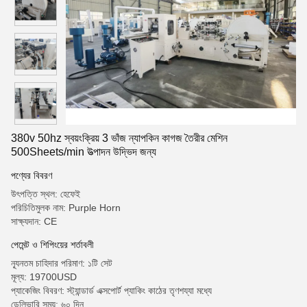
380v 50hz স্বয়ংক্রিয় 3 ভাঁজ ন্যাপকিন কাগজ তৈরীর মেশিন
500Sheets/min উত্পাদন উদ্ভিদ জন্য
পণ্যের বিবরণ
উৎপত্তি স্থল: হেফেই
পরিচিতিমুলক নাম: Purple Horn
সাক্ষ্যদান: CE
পেমেন্ট ও শিপিংয়ের শর্তাবলী
ন্যূনতম চাহিদার পরিমাণ: ১টি সেট
মূল্য: 19700USD
প্যাকেজিং বিবরণ: স্ট্যান্ডার্ড এক্সপোর্ট প্যাকিং কাঠের তৃণশয্যা মধ্যে
ডেলিভারি সময়: ৬০ দিন