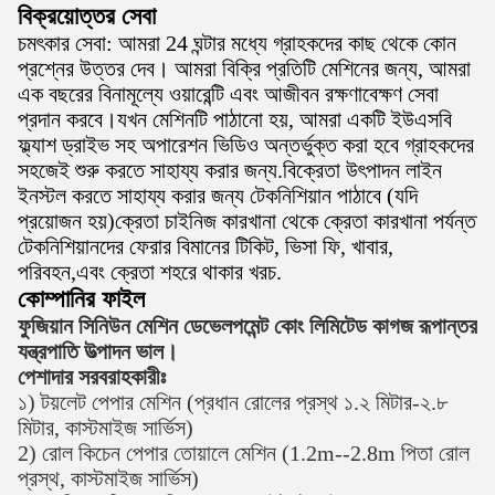
বিক্রয়োত্তর সেবা
চমৎকার সেবা: আমরা 24 ঘন্টার মধ্যে গ্রাহকদের কাছ থেকে কোন
প্রশ্নের উত্তর দেব। আমরা বিক্রি প্রতিটি মেশিনের জন্য, আমরা
এক বছরের বিনামূল্যে ওয়ারেন্টি এবং আজীবন রক্ষণাবেক্ষণ সেবা
প্রদান করবে।যখন মেশিনটি পাঠানো হয়, আমরা একটি ইউএসবি
ফ্ল্যাশ ড্রাইভ সহ অপারেশন ভিডিও অন্তর্ভুক্ত করা হবে গ্রাহকদের
সহজেই শুরু করতে সাহায্য করার জন্য.বিক্রেতা উৎপাদন লাইন
ইনস্টল করতে সাহায্য করার জন্য টেকনিশিয়ান পাঠাবে (যদি
প্রয়োজন হয়)ক্রেতা চাইনিজ কারখানা থেকে ক্রেতা কারখানা পর্যন্ত
টেকনিশিয়ানদের ফেরার বিমানের টিকিট, ভিসা ফি, খাবার,
পরিবহন,এবং ক্রেতা শহরে থাকার খরচ.
কোম্পানির ফাইল
ফুজিয়ান সিনিউন মেশিন ডেভেলপমেন্ট কোং লিমিটেড কাগজ রূপান্তর
যন্ত্রপাতি উত্পাদন ভাল।
পেশাদার সরবরাহকারীঃ
১) টয়লেট পেপার মেশিন (প্রধান রোলের প্রস্থ ১.২ মিটার-২.৮
মিটার, কাস্টমাইজ সার্ভিস)
2) রোল কিচেন পেপার তোয়ালে মেশিন (1.2m--2.8m পিতা রোল
প্রস্থ, কাস্টমাইজ সার্ভিস)