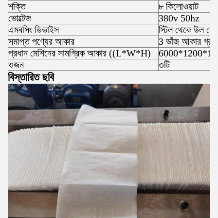
শক্তি
৮ কিলোওয়াট
ভোল্টেজ
380v 50hz
এমবসিং ডিভাইস
স্টিল থেকে উল রো
সমাপ্ত পণ্যের আকার
3 ভাঁজ আকার গ্রাহক
প্রধান মেশিনের সামগ্রিক আকার ((L*W*H)
6000*1200*180
ওজন
৩টি
বিস্তারিত ছবি