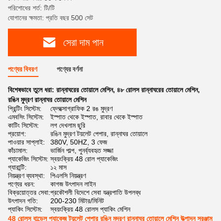
পরিশোধের শর্ত: টি/টি
যোগানের ক্ষমতা: প্রতি বছর 500 সেট
সেরা দাম পান
পণ্যের বিবরণ
পণ্যের বর্ণনা
বিশেষভাবে তুলে ধরা:
রান্নাঘরের তোয়ালে মেশিন
,
৪৮ রোলস রান্নাঘরের তোয়ালে মেশিন
,
রঙিন মুদ্রণ রান্নাঘর তোয়ালে মেশিন
প্রিন্টিং সিস্টেম:
ফ্লেক্সোগ্রাফিক 2 রঙ মুদ্রণ
এমবসিং সিস্টেম:
ইস্পাত থেকে ইস্পাত, রাবার থেকে ইস্পাত
কাটিং সিস্টেম:
লগ দেখলাম ছুরি
প্রয়োগ:
রঙিন মুদ্রণ টয়লেট পেপার, রান্নাঘর তোয়ালে
পাওয়ার সাপ্লাই:
380V, 50HZ, 3 ফেজ
কাঁচামাল:
ভার্জিন পাল্প, পুনর্ব্যবহৃত সজ্জা
প্যাকেজিং সিস্টেম:
স্বয়ংক্রিয় 48 রোল প্যাকেজিং
গ্যারান্টি:
১২ মাস
নিয়ন্ত্রণ ব্যবস্থা:
পিএলসি নিয়ন্ত্রণ
পণ্যের ধরন:
কাগজ উৎপাদন লাইন
বিক্রয়োত্তর সেবা:
প্রকৌশলী বিদেশে সেবা যন্ত্রপাতি উপলব্ধ
উৎপাদন গতি:
200-230 মিটার/মিনিট
প্যাকিং সিস্টেম:
স্বয়ংক্রিয় 48 রোলস প্যাকিং মেশিন
48 রোলস বান্ডেল প্যাকেজ টয়লেট পেপার রঙিন মুদ্রণ রান্নাঘর তোয়ালে মেশিন উত্পাদন সরঞ্জাম