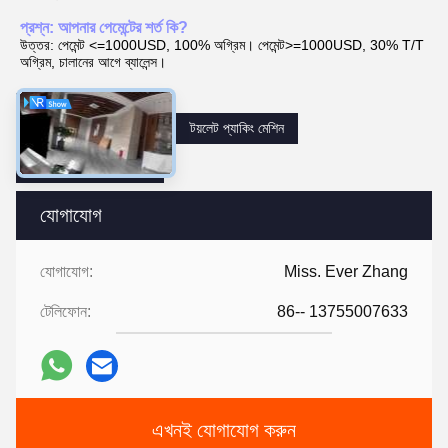
প্রশ্ন: আপনার পেমেন্টের শর্ত কি?
উত্তর: পেমেন্ট <=1000USD, 100% অগ্রিম। পেমেন্ট>=1000USD, 30% T/T
অগ্রিম, চালানের আগে ব্যালেন্স।
Tags:
টয়লেট প্রস্তুতকারক মেশিন
টয়লেট প্যাকিং মেশিন
টয়লেট পেপার তৈরির মেশিন
যোগাযোগ
যোগাযোগ:
Miss. Ever Zhang
টেলিফোন:
86-- 13755007633
এখনই যোগাযোগ করুন