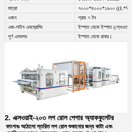
মাত্রা
৭০০০*৪০০০*১৯০০ ((L*W
ওজন
প্রায় ৭ টন
এজ-লাইন এমব্রোসিং
ইস্পাত থেকে ইস্পাত (প্নেওমেটিক
পূর্ণ এমবসড
ইস্পাত থেকে রাবার।
2. এক্সওয়াই-২০৩ লগ রোল পেপার অ্যাককুলেটর
ফাংশনঃ আঠালো স্তরিত লগ রোল শুকানোর জন্য কাটা এবং