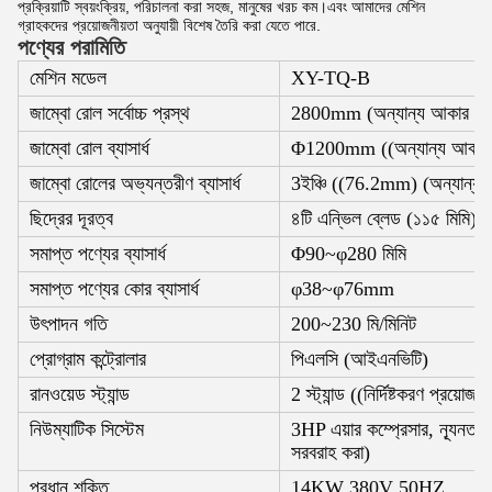
প্রক্রিয়াটি স্বয়ংক্রিয়, পরিচালনা করা সহজ, মানুষের খরচ কম।এবং আমাদের মেশিন
গ্রাহকদের প্রয়োজনীয়তা অনুযায়ী বিশেষ তৈরি করা যেতে পারে.
পণ্যের পরামিতি
মেশিন মডেল
XY-TQ-B
জাম্বো রোল সর্বোচ্চ প্রস্থ
2800mm (অন্যান্য আকার নির্দিষ
জাম্বো রোল ব্যাসার্ধ
Φ1200mm ((অন্যান্য আকার নির্
জাম্বো রোলের অভ্যন্তরীণ ব্যাসার্ধ
3ইঞ্চি ((76.2mm) (অন্যান্য আকা
ছিদ্রের দূরত্ব
৪টি এন্ভিল ব্লেড (১১৫ মিমি) (অন
সমাপ্ত পণ্যের ব্যাসার্ধ
Φ90~φ280 মিমি
সমাপ্ত পণ্যের কোর ব্যাসার্ধ
φ38~φ76mm
উৎপাদন গতি
200~230 মি/মিনিট
প্রোগ্রাম কন্ট্রোলার
পিএলসি (আইএনভিটি)
রানওয়েড স্ট্যান্ড
2 স্ট্যান্ড ((নির্দিষ্টকরণ প্রয়োজন)
নিউম্যাটিক সিস্টেম
3HP এয়ার কম্প্রেসার, ন্যূনতম
সরবরাহ করা)
প্রধান শক্তি
14KW 380V 50HZ