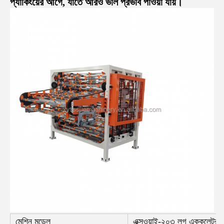
প্যাকিংয়ের আগে, যাতে আরও ভাল প্রভাব পাওয়া যায়।
মেশিন মডেল
এক্সওয়াই-২০৩ লগ এককুলেটর