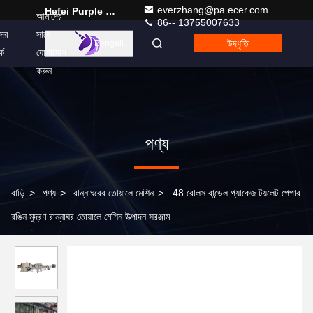
everzhang@pa.ecer.com
Hefei Purple Horn E-Commerce Co., Ltd.
আমাদের
86-- 13755007633
ের
সাথে
উদ্ধৃতি
Bengali
কে
যোগাযোগ
করুন
পণ্য
বাড়ি
>
পণ্য
>
রান্নাঘরের তোয়ালে মেশিন
>
48 রোলস বান্ডেল প্যাকেজ টয়লেট পেপার
রঙিন মুদ্রণ রান্নাঘর তোয়ালে মেশিন উত্পাদন সরঞ্জাম