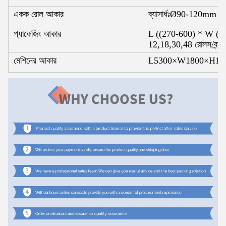
একক রোল আকার
ব্যাসার্ধঃØ90-120mm 
প্যাকেজিং আকার
L ((270-600) * W ((1
12,18,30,48 রোলস/বন্ডলি
মেশিনের আকার
L5300×W1800×H1500