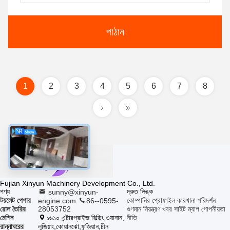
পাঠান
1
2
3
4
5
6
7
8
Fujian Xinyun Machinery Development Co., Ltd.
পণ্য
দ্রুত লিঙ্ক
sunny@xinyun-
টয়লেট পেপার
কোম্পানির প্রোফাইল
কারখানা পরিদর্শন
engine.com
86--0595-
রোল তৈরির
28053752
গুণমান নিয়ন্ত্রণ
খবর
সাইট ম্যাপ
গোপনীয়তা
মেশিন
১৬১০ এন্টারপ্রাইজ বিল্ডিং,ওয়ানান,
নীতি
রান্নাঘরের
লুজিয়াং,কোয়ানঝো,ফুজিয়ান,চীন