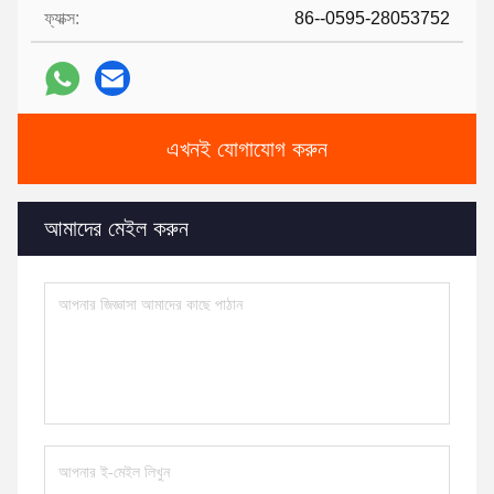
ফ্যাক্স:
86--0595-28053752
এখনই যোগাযোগ করুন
আমাদের মেইল করুন