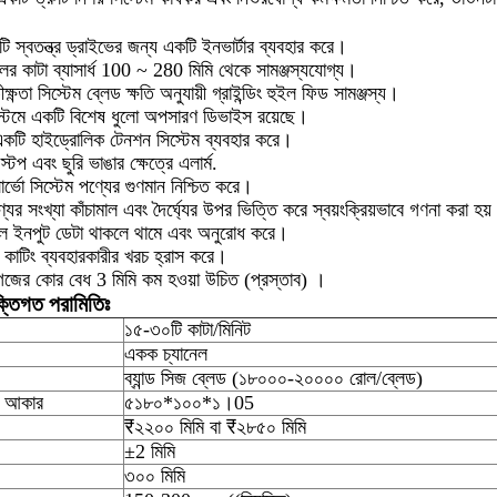
ি স্বতন্ত্র ড্রাইভের জন্য একটি ইনভার্টার ব্যবহার করে।
র কাটা ব্যাসার্ধ 100 ~ 280 মিমি থেকে সামঞ্জস্যযোগ্য।
ীক্ষ্ণতা সিস্টেম ব্লেড ক্ষতি অনুযায়ী গ্রাইন্ডিং হুইল ফিড সামঞ্জস্য।
সিস্টেমে একটি বিশেষ ধুলো অপসারণ ডিভাইস রয়েছে।
 একটি হাইড্রোলিক টেনশন সিস্টেম ব্যবহার করে।
 স্টপ এবং ছুরি ভাঙার ক্ষেত্রে এলার্ম.
সার্ভো সিস্টেম পণ্যের গুণমান নিশ্চিত করে।
যের সংখ্যা কাঁচামাল এবং দৈর্ঘ্যের উপর ভিত্তি করে স্বয়ংক্রিয়ভাবে গণনা করা হয
ল ইনপুট ডেটা থাকলে থামে এবং অনুরোধ করে।
জ কাটিং ব্যবহারকারীর খরচ হ্রাস করে।
জের কোর বেধ 3 মিমি কম হওয়া উচিত (প্রস্তাব) ।
ক্তিগত পরামিতিঃ
১৫-৩০টি কাটা/মিনিট
একক চ্যানেল
ব্যান্ড সিজ ব্লেড (১৮০০০-২০০০০ রোল/ব্লেড)
র আকার
৫১৮০*১০০*১।05
₹২২০০ মিমি বা ₹২৮৫০ মিমি
±2 মিমি
৩০০ মিমি