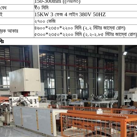
150-300mm ((নিয়মিত)
বেধ
₹৩ মিমি
াই
15KW 3 ফেজ 4 লাইন 380V 50HZ
২৭০০ কেজি
৪৬০০*২৩৫০*২২০০ মিমি (২.২ মিটার জাম্বো রোল)
্রিক আকার
৫৩০০*২৩৫০*২২০০ মিমি (২.২-২.৮৫ মিটার জাম্বো রোল
িঃ