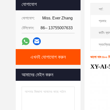
যোগাযোগ
শর্ত:
যোগাযোগ:
Miss. Ever Zhang
প্রকার:
টেলিফোন:
86-- 13755007633
কাটিং ব্যা
স্বয়ংক্রিয
এখনই যোগাযোগ করুন
ভালো দাম ৪০০ মিমি 
XY-AI-
আমাদের মেইল করুন