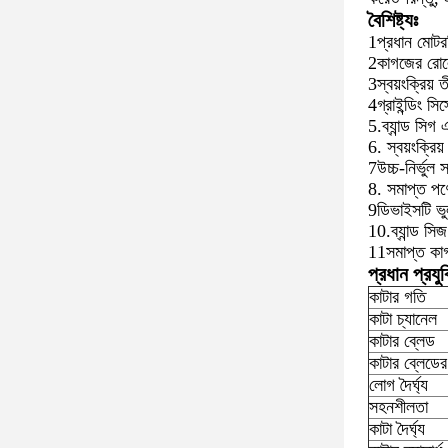
বৈশিষ্ট্যঃ
1প্রধান মোটরট
2কাগজের রোলে
3স্বয়ংক্রিয় ত
4গ্রাইন্ডিং 
5.ব্যান্ড সিগ
6. স্বয়ংক্রিয়
7উচ্চ-নির্ভুল 
8. সমাপ্ত পণ্
9ডিভাইসটি ভু
10.ব্যান্ড সি
11সমাপ্ত কাগ
প্রধান প্রযু
কাটার গতি
কাটা চ্যানেল
কাটার ব্লেড
কাটার ব্লেডে
লোগ দৈর্ঘ্য
সহনশীলতা
কাটা দৈর্ঘ্য