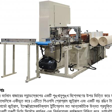
নাঃ
 বর্তমান বাজারের ল্যান্ডস্কেপের একটি পুঙ্খানুপুঙ্খ বিশ্লেষণের উপর ভিত্তি করে স
ক্তিগুলিকে একীভূত করে।এটিতে পিএলসি প্রোগ্রাম কন্ট্রোল এবং একটি বড় রঙিন টাচস
্ট সার্ভো কন্ট্রোল, ইলেক্ট্রোমেকানিক্যাল ইন্টিগ্রেশন মত আন্তর্জাতিক উন্নত প্রযুক
কটি ত্রুটি নির্ণয় সিস্টেম কার্যকর এবং নির্ভরযোগ্য কর্মক্ষমতা নিশ্চিত করে, ডাউন