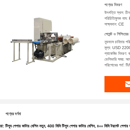
পণ্যের বিবরণ
উৎপত্তি স্থল: চীন
পরিচিতিমুলক নাম
সাক্ষ্যদান: CE
পেমেন্ট ও শিপিংয়ের 
ন্যূনতম চাহিদার পর
মূল্য: USD 220
প্যাকেজিং বিবরণ: ক
ডেলিভারি সময়: আম
পরিশোধের শর্ত: টি/
পণ্যের বর্ণনা
ধরা:
টিস্যু পেপার কাটার মেশিন নতুন
,
400 মিমি টিস্যু পেপার কাটার মেশিন
,
৪০০ মিমি টয়লেট পেপার 