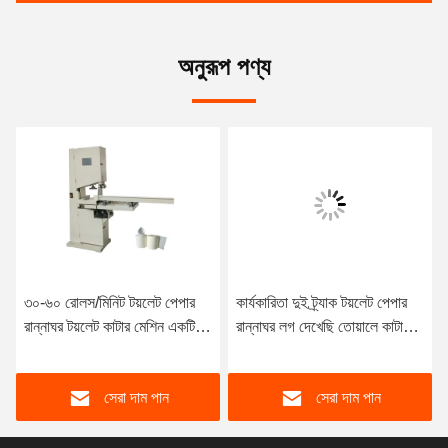
অনুরূপ পণ্য
৩০-৬০ রোলস/মিনিট টয়লেট পেপার
কার্যকারিতা দুই ট্র্যাক টয়লেট পেপার
রান্নাঘর টয়লেট কাটার মেশিন একটি
রান্নাঘর লগ দেখেছি তোয়ালে কাটার
নতুন টিস্যু পেপার কারখানা শুরু করার
মেশিন 150cuts/Min
জন্য
সেরা দাম পান
সেরা দাম পান