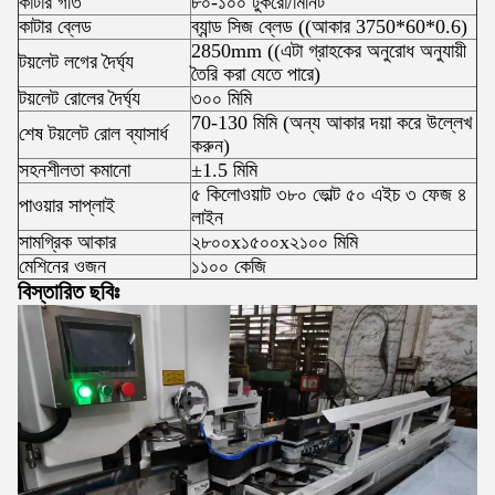
কাটার গতি
৮০-১০০ টুকরো/মিনিট
কাটার ব্লেড
ব্যান্ড সিজ ব্লেড ((আকার 3750*60*0.6)
2850mm ((এটা গ্রাহকের অনুরোধ অনুযায়ী
টয়লেট লগের দৈর্ঘ্য
তৈরি করা যেতে পারে)
টয়লেট রোলের দৈর্ঘ্য
৩০০ মিমি
70-130 মিমি (অন্য আকার দয়া করে উল্লেখ
শেষ টয়লেট রোল ব্যাসার্ধ
করুন)
সহনশীলতা কমানো
±1.5 মিমি
৫ কিলোওয়াট ৩৮০ ভোল্ট ৫০ এইচ ৩ ফেজ ৪
পাওয়ার সাপ্লাই
লাইন
সামগ্রিক আকার
২৮০০x১৫০০x২১০০ মিমি
মেশিনের ওজন
১১০০ কেজি
বিস্তারিত ছবিঃ