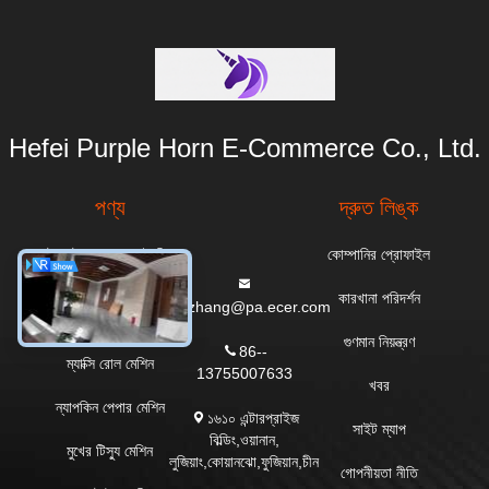
Hefei Purple Horn E-Commerce Co., Ltd.
পণ্য
দ্রুত লিঙ্ক
টয়লেট পেপার রোল তৈরির
কোম্পানির প্রোফাইল
মেশিন
কারখানা পরিদর্শন
everzhang@pa.ecer.com
রান্নাঘরের তোয়ালে মেশিন
গুণমান নিয়ন্ত্রণ
86--
ম্যাক্সি রোল মেশিন
13755007633
খবর
ন্যাপকিন পেপার মেশিন
১৬১০ এন্টারপ্রাইজ
সাইট ম্যাপ
বিল্ডিং,ওয়ানান,
মুখের টিস্যু মেশিন
লুজিয়াং,কোয়ানঝো,ফুজিয়ান,চীন
গোপনীয়তা নীতি