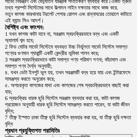
সার্ভো নিয়ন্ত্রণ এবং বৈদ্যুতিন যান্ত্রিক সংহতকরণ ব্যবহার করে।একটি ত্রুটি
তথ্য প্রম্পট সিস্টেমের সাথে উত্পাদন লাইন দক্ষতার সাথে কাজ করে.
নতুন কাগজ কারখানায় টয়লেট পেপার রোলস এবং রান্নাঘরের তোয়ালে কাটাতে
এই ব্যান্ড সিও আদর্শ।
বৈশিষ্ট্য এবং ফাংশন:
1 যখন কাগজ কাটা যাবে না, সরঞ্জাম স্বয়ংক্রিয়ভাবে বন্ধ এবং একটি
অ্যালার্ম শব্দ হবে;
2 ফিড মোটর সার্ভো সিস্টেমে ব্যবহৃত উচ্চ নির্ভুলতা সার্ভো সিস্টেম সমাপ্ত
পণ্যের গুণমান গ্যারান্টি একটি কেন্দ্রীয় ভূমিকা পালন করে;
3 সরঞ্জাম স্বয়ংক্রিয়ভাবে কাটা সমাপ্ত পণ্য পরিমাণ গণনা; কাঁচামাল এবং
সমাপ্ত পণ্য দৈর্ঘ্য অনুযায়ী;
৪. যখন ডেটা ইনপুট ভুল হয়, তখন সরঞ্জামটি বন্ধ হয়ে যায় এবং ইন্টারফেসে
সামঞ্জস্য করতে অনুরোধ করে;
৫. অপচয়কৃত কাগজের মাথা এবং কাগজের শেষ স্বয়ংক্রিয়ভাবে বাছাই করা
যায়;
6 স্বয়ংক্রিয় ধারক ছুরি সিস্টেম সরঞ্জাম ব্যবহার করা হয়, কাটা কাগজ
প্রয়োজন অনুযায়ী ধারক ছুরি সিস্টেম সামঞ্জস্য করতে পারেন, যা কাটা জীবন
বৃদ্ধি;
7 তীক্ষ্ণ ইস্পাত চাকা তীক্ষ্ণ ছুরি সিস্টেম ব্যবহার করা হয়, যা তীক্ষ্ণ ছুরি দক্ষতা
বৃদ্ধি
প্রধান প্রযুক্তিগত পরামিতিঃ