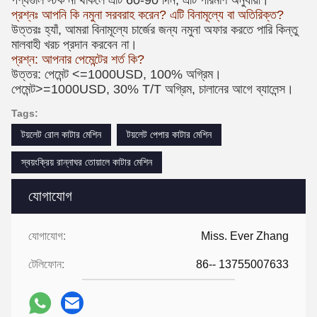
পণ্যগুলি স্টক না থাকলে এটি 60-90 দিন, এটি পরিমাণ অনুযায়ী।
প্রশ্নঃ আপনি কি নমুনা সরবরাহ করেন? এটি বিনামূল্যে বা অতিরিক্ত?
উত্তরঃ হ্যাঁ, আমরা বিনামূল্যে চার্জের জন্য নমুনা অফার করতে পারি কিন্তু
মালবাহী খরচ প্রদান করবেন না।
প্রশ্ন: আপনার পেমেন্টের শর্ত কি?
উত্তর: পেমেন্ট <=1000USD, 100% অগ্রিম।
পেমেন্ট>=1000USD, 30% T/T অগ্রিম, চালানের আগে ব্যালেন্স।
Tags:
টয়লেট রোল কাটার মেশিন
টয়লেট পেপার কাটার মেশিন
স্বয়ংক্রিয় রান্নাঘর তোয়ালে কাটার মেশিন
যোগাযোগ
যোগাযোগ:
Miss. Ever Zhang
টেলিফোন:
86-- 13755007633