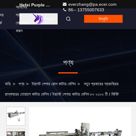
everzhang@pa.ecer.com
Hefei Purple Horn E-Commerce Co., Ltd.
আমাদের
86-- 13755007633
ের
সাথে
উদ্ধৃতি
Bengali
কে
যোগাযোগ
করুন
পণ্য
বাড়ি
>
পণ্য
>
টয়লেট পেপার রোল কাটার মেশিন
>
নতুন প্রকারের স্বয়ংক্রিয়
রান্নাঘরের তোয়ালে কাটার মেশিন / টয়লেট পেপার কাটার মেশিন ৮০ ০১০০ টি / মিনিট