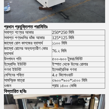
প্রধান প্রযুক্তিগত পরামিতিঃ
সমাপ্ত পণ্যের আকার
250*250 মিমি
সমাপ্ত পণ্যগুলির ভাঁজ আকার
125*125 মিমি
জাম্বো রোল কাগজের ব্যাসার্ধ
১১০০ মিমি
জাম্বো রোলের অভ্যন্তরীণ কোর
76.২ মিমি
ব্যাসার্ধ
উৎপাদন গতি
৫০০-৬০০
টুকরা/মিনিট
ইম্বোসিং ইউনিট
ইস্পাত থেকে উলের রোলার
গণনা ইউনিট
ইলেকট্রনিক গণনা
মেশিনের শক্তি
4.৫ কিলোওয়াট
সামগ্রিক মাত্রা
৩৯০০*৯০০*১৫০০ মিমি
ওজন
প্রায় ১৪০০ কেজি
বিস্তারিত ছবিঃ