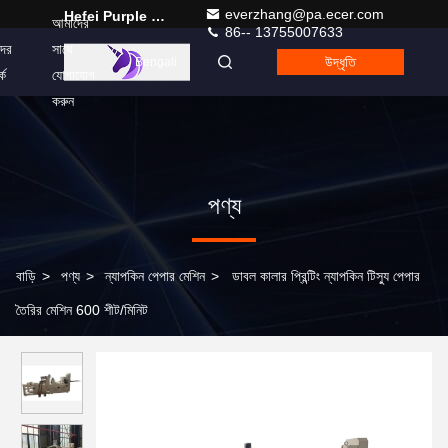
everzhang@pa.ecer.com
Hefei Purple Horn E-Commerce Co., Ltd.
আমাদের
86-- 13755007633
ের
সাথে
উদ্ধৃতি
Bengali
কে
যোগাযোগ
করুন
পণ্য
বাড়ি
>
পণ্য
>
ন্যাপকিন পেপার মেশিন
>
ডাবল কালার প্রিন্টিং ন্যাপকিন টিস্যু পেপার
তৈরির মেশিন 600 শীট/মিনিট