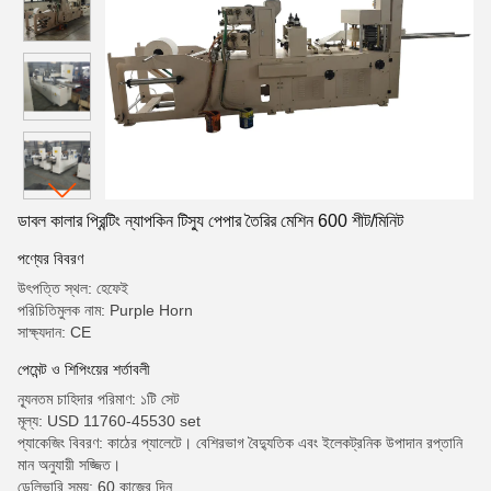
ডাবল কালার প্রিন্টিং ন্যাপকিন টিস্যু পেপার তৈরির মেশিন 600 শীট/মিনিট
পণ্যের বিবরণ
উৎপত্তি স্থল: হেফেই
পরিচিতিমুলক নাম: Purple Horn
সাক্ষ্যদান: CE
পেমেন্ট ও শিপিংয়ের শর্তাবলী
ন্যূনতম চাহিদার পরিমাণ: ১টি সেট
মূল্য: USD 11760-45530 set
প্যাকেজিং বিবরণ: কাঠের প্যালেটে। বেশিরভাগ বৈদ্যুতিক এবং ইলেকট্রনিক উপাদান রপ্তানি
মান অনুযায়ী সজ্জিত।
ডেলিভারি সময়: 60 কাজের দিন