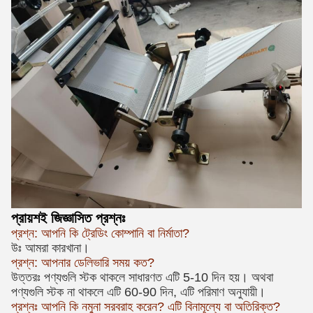
প্রায়শই জিজ্ঞাসিত প্রশ্নঃ
প্রশ্ন: আপনি কি ট্রেডিং কোম্পানি বা নির্মাতা?
উঃ আমরা কারখানা।
প্রশ্ন: আপনার ডেলিভারি সময় কত?
উত্তরঃ পণ্যগুলি স্টক থাকলে সাধারণত এটি 5-10 দিন হয়। অথবা
পণ্যগুলি স্টক না থাকলে এটি 60-90 দিন, এটি পরিমাণ অনুযায়ী।
প্রশ্নঃ আপনি কি নমুনা সরবরাহ করেন? এটি বিনামূল্যে বা অতিরিক্ত?