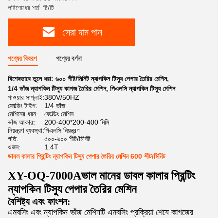
পরিশোধের শর্ত: টি/টি
সেরা দাম পান
পণ্যের বিবরণ
পণ্যের বর্ণনা
বিশেষভাবে তুলে ধরা:
৬০০ শীট/মিনিট ন্যাপকিন টিস্যু পেপার তৈরির মেশিন
,
1/4 ভাঁজ ন্যাপকিন টিস্যু কাগজ তৈরির মেশিন
,
পিএলসি ন্যাপকিন টিস্যু মেশিন
পাওয়ার সাপ্লাই:
380V/50HZ
ফোল্ডিং টাইপ:
1/4 ভাঁজ
মেশিনের ধরন:
ফোল্ডিং মেশিন
ভাঁজ আকার:
200-400*200-400 মিমি
নিয়ন্ত্রণ ব্যবস্থা:
পিএলসি নিয়ন্ত্রণ
গতি:
৫০০-৬০০ শীট/মিনিট
ওজন:
1.4T
ডাবল কালার প্রিন্টিং ন্যাপকিন টিস্যু পেপার তৈরির মেশিন 600 শীট/মিনিট
XY-OQ-7000A
ভাল মানের ডাবল কালার প্রিন্টিং
ন্যাপকিন টিস্যু পেপার তৈরির মেশিন
বৈশিষ্ট্য এবং ফাংশন:
এমবসিং এবং ন্যাপকিন ভাঁজ মেশিনটি এমবসিং প্রক্রিয়া শেষে কাগজের