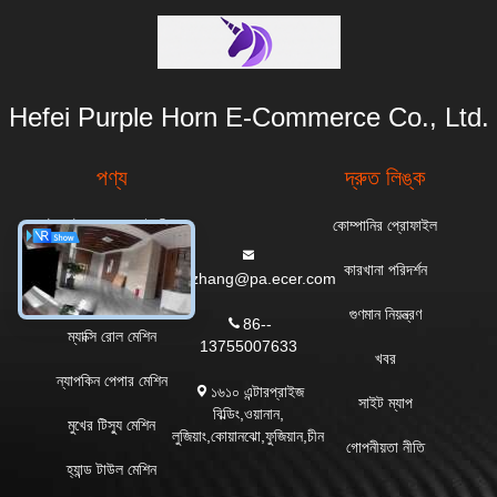
Hefei Purple Horn E-Commerce Co., Ltd.
পণ্য
দ্রুত লিঙ্ক
টয়লেট পেপার রোল তৈরির
কোম্পানির প্রোফাইল
মেশিন
কারখানা পরিদর্শন
everzhang@pa.ecer.com
রান্নাঘরের তোয়ালে মেশিন
গুণমান নিয়ন্ত্রণ
86--
ম্যাক্সি রোল মেশিন
13755007633
খবর
ন্যাপকিন পেপার মেশিন
১৬১০ এন্টারপ্রাইজ
সাইট ম্যাপ
বিল্ডিং,ওয়ানান,
মুখের টিস্যু মেশিন
লুজিয়াং,কোয়ানঝো,ফুজিয়ান,চীন
গোপনীয়তা নীতি
হ্যান্ড টাউল মেশিন