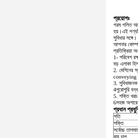
প্রয়োগঃ
গরম গলিত আঠা
হয়।এই পণ্যটি
সুবিধার সঙ্গে
আপনার কোম্পান
প্রতিক্রিয়া 
1- পরিবেশ রক্
বড় এলাকা হিস
2. মেশিনের স্
conveying ম্য
3. সুবিধাজনক 
4পুরোপুরি বন
5. শক্তি খরচ
6সহজ অপারেশ
প্রধান প্রযু
গতি
শক্তি
সর্বোচ্চ তাপমাত
বায়ু চাপ