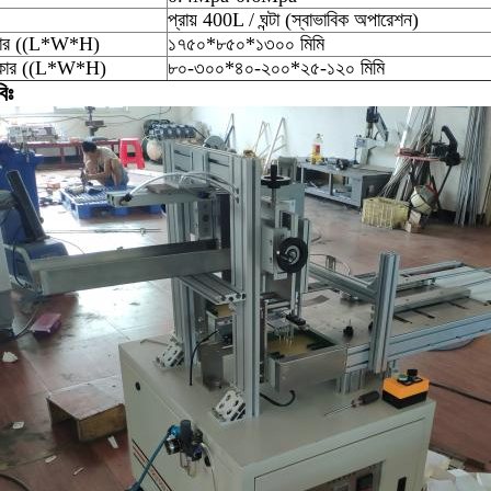
প্রায় 400L / ঘন্টা (স্বাভাবিক অপারেশন)
কার ((L*W*H)
১৭৫০*৮৫০*১৩০০ মিমি
আকার ((L*W*H)
৮০-৩০০*৪০-২০০*২৫-১২০ মিমি
িঃ