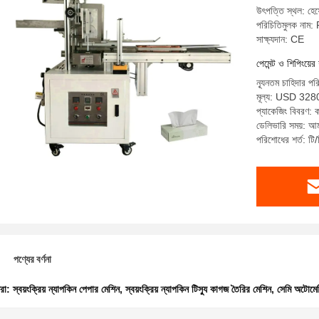
উৎপত্তি স্থল: হে
পরিচিতিমুলক নাম
সাক্ষ্যদান: CE
পেমেন্ট ও শিপিংয়ের 
ন্যূনতম চাহিদার পর
মূল্য: USD 328
প্যাকেজিং বিবরণ: ক
ডেলিভারি সময়: আম
পরিশোধের শর্ত: টি/
পণ্যের বর্ণনা
ধরা:
স্বয়ংক্রিয় ন্যাপকিন পেপার মেশিন
,
স্বয়ংক্রিয় ন্যাপকিন টিস্যু কাগজ তৈরির মেশিন
,
সেমি অটোমেট