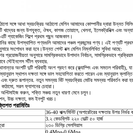
লো সঙ্গে আধা স্বয়ংক্রিয় আঠালো মেশিন আমাদের কোম্পানীর দ্বারা উন্নত সিলিং
 খাদ্যের জন্য উপযুক্ত, ঔষধ, কাগজ তোয়ালে, খেলনা, ইলেকট্রনিক্স এবং অন্যান্য 
। এটি প্যাকেজিং শিল্পে প্রথম পছন্দ আজকাল।
ির কাছে উপস্থাপিত পণ্যগুলি আমাদের পঞ্চম প্রজন্মের পণ্য। এই পণ্যটি প্রথম চ
অনুসারে সংশোধন করা হবে।উন্নত পেস্ট বক্স মেশিন নিম্নলিখিত সুবিধা আছে:
ষার প্রয়োজনীয়তা অনুসারে সামগ্রিকভাবে উপাদান নির্বাচন, সামগ্রিকভাবে প্রক্রি
াবে স্টেইনলেস স্টীল ব্যবহার.
থানান্তর অংশটি দুটি পরিবাহী অংশ গ্রহণ করে (ক্ল্যাম্পিং এবং সমতল পরিবাহী), যা 
ানুয়াল স্থাপন দক্ষতা সঙ্গে ভাল সহযোগিতা করতে পারেন এবং ম্যানুয়াল ক্লান্ত
এবং দ্রুত রূপান্তর. নতুন সমন্বয় বিট স্বয়ংক্রিয় মোটর সমন্বয় পরিবর্তন করা হ
্ধ কাঠামো, সরল ফ্যাশনের চেহারা।
 অপ্টিমাইজ করুন, শক্তি সঞ্চয় নতুন ধারণা মেনে চলুন।
ন, উচ্চ দক্ষতা, কম ইনপুট খরচ।
ক্তিগত পরামিতিঃ
36-40 বাক্স/মিনিট (অপারেটরের দক্ষতার উপর নির্ভর 
3.২ কেডব্লিউ ২২০ ভোল্ট ৫০ হার্জ
্রা
২৩০ ডিগ্রি সেলসিয়াস
0.4Mpa-0.6Mpa