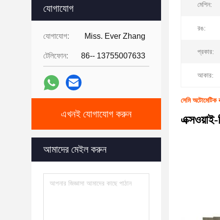
মেশিন:
যোগাযোগ
রঙ:
যোগাযোগ:
Miss. Ever Zhang
প্রকার:
টেলিফোন:
86-- 13755007633
আকার:
সেমি অটোমেটিক বক
এখনই যোগাযোগ করুন
এক্সওয়াই
আমাদের মেইল করুন