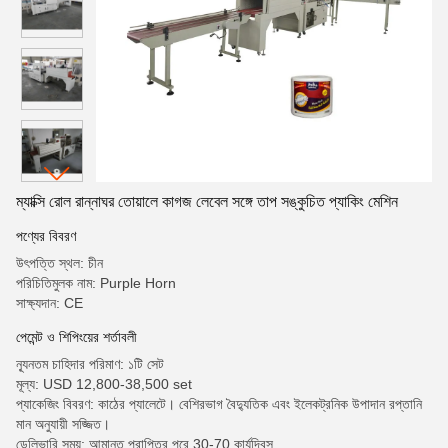
ম্যাক্সি রোল রান্নাঘর তোয়ালে কাগজ লেবেল সঙ্গে তাপ সঙ্কুচিত প্যাকিং মেশিন
পণ্যের বিবরণ
উৎপত্তি স্থল: চীন
পরিচিতিমুলক নাম: Purple Horn
সাক্ষ্যদান: CE
পেমেন্ট ও শিপিংয়ের শর্তাবলী
ন্যূনতম চাহিদার পরিমাণ: ১টি সেট
মূল্য: USD 12,800-38,500 set
প্যাকেজিং বিবরণ: কাঠের প্যালেটে। বেশিরভাগ বৈদ্যুতিক এবং ইলেকট্রনিক উপাদান রপ্তানি
মান অনুযায়ী সজ্জিত।
ডেলিভারি সময়: আমানত প্রাপ্তির পরে 30-70 কার্যদিবস