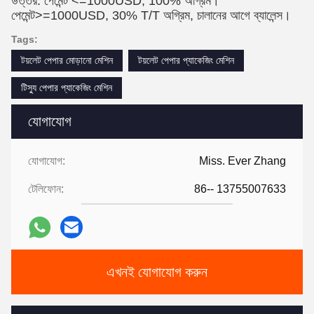
উত্তর: পেমেন্ট <=1000USD, 100% অগ্রিম।
পেমেন্ট>=1000USD, 30% T/T অগ্রিম, চালানের আগে ব্যালেন্স।
Tags:
টয়লেট পেপার মোড়ানো মেশিন
টয়লেট পেপার প্যাকেজিং মেশিন
টিস্যু পেপার প্যাকেজিং মেশিন
যোগাযোগ
যোগাযোগ:
Miss. Ever Zhang
টেলিফোন:
86-- 13755007633
এখনই যোগাযোগ করুন