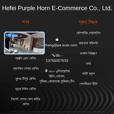
Hefei Purple Horn E-Commerce Co., Ltd.
পণ্য
দ্রুত লিঙ্ক
টয়লেট পেপার রোল তৈরির
কোম্পানির প্রোফাইল
মেশিন
কারখানা পরিদর্শন
everzhang@pa.ecer.com
রান্নাঘরের তোয়ালে মেশিন
গুণমান নিয়ন্ত্রণ
86--
ম্যাক্সি রোল মেশিন
13755007633
খবর
ন্যাপকিন পেপার মেশিন
১৬১০ এন্টারপ্রাইজ
সাইট ম্যাপ
বিল্ডিং,ওয়ানান,
মুখের টিস্যু মেশিন
লুজিয়াং,কোয়ানঝো,ফুজিয়ান,চীন
গোপনীয়তা নীতি
হ্যান্ড টাউল মেশিন
টয়লেট পেপার রোল কাটার
মেশিন