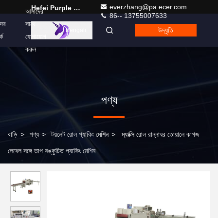
everzhang@pa.ecer.com
Hefei Purple Horn E-Commerce Co., Ltd.
আমাদের
86-- 13755007633
ের
সাথে
উদ্ধৃতি
Bengali
কে
যোগাযোগ
করুন
পণ্য
বাড়ি
>
পণ্য
>
টয়লেট রোল প্যাকিং মেশিন
>
ম্যাক্সি রোল রান্নাঘর তোয়ালে কাগজ
লেবেল সঙ্গে তাপ সঙ্কুচিত প্যাকিং মেশিন