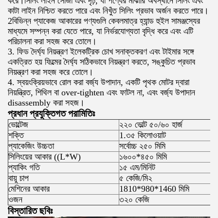
করে।সিলিং লাইন সোজা এবং দৃঢ়, যা পণ্যের মাঝারি অবস্থানে সিলিং এবং
কাটা লাইন নিশ্চিত করতে পারে এবং নিখুঁত সিলিং প্রভাব অর্জন করতে পারে।
2বিভিন্ন প্যাকেজ আকারের পণ্যগুলি কেবলমাত্র হ্যান্ড হুইল সামঞ্জস্যের
মাধ্যমে সম্পন্ন করা যেতে পারে, যা নির্ভরযোগ্যতা বৃদ্ধি করে এবং এটি
পরিচালনা করা সহজ করে তোলে।
3. ফিড দৈর্ঘ্য নিয়ন্ত্রণ ইলেকট্রিক চোখ সনাক্তকরণ এবং টাইমার সঙ্গে
একত্রিত হয় ফিল্মের দৈর্ঘ্য সঠিকভাবে নিয়ন্ত্রণ করতে, সঙ্কুচিত প্রভাব
নিয়ন্ত্রণ করা সহজ করে তোলে।
4. স্বয়ংক্রিয়ভাবে রোল করা বর্জ্য উপাদান, একটি পৃথক মোটর দ্বারা
নিয়ন্ত্রিত, শিথিল বা over-tighten এবং ফাটল না, এবং বর্জ্য উপাদান
disassembly করা সহজ।
প্রধান প্রযুক্তিগত পরামিতিঃ
ভোল্টেজ
২২০ ভোল্ট ৫০/৬০ হার্জ
শক্তি
1.৩৫ কিলোওয়াট
প্যাকেজিং উচ্চতা
সর্বোচ্চ ২৫০ মিমি
সিলিংয়ের আকার ((L*W)
১৬০০*৪৫০ মিমি
প্যাকিং গতি
১৫ এম/মিনিট
বায়ু চাপ
৫ কেজি/মি২
মেশিনের আকার
1810*980*1460 মিমি
ওজন
৩২০ কেজি
বিস্তারিত ছবিঃ