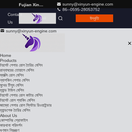
sunny@xinyun-engine.com
Fujian Xinyun Machinery Development Co., Ltd.
86--0595-28053752
Contact
উদ্ধৃতি
Bengali
Us
sunny@xinyun-engine.com
Home
Products
টয়লেট পেপার রোল তৈরির মেশিন
রান্নাঘরের তোয়ালে মেশিন
ম্যাক্সি রোল মেশিন
ন্যাপকিন পেপার মেশিন
মুখের টিস্যু মেশিন
হ্যান্ড টাউল মেশিন
টয়লেট পেপার রোল কাটার মেশিন
টয়লেট রোল প্যাকিং মেশিন
জাম্বো পেপার রোল স্লিটার রিওয়াইন্ডার
হ্যান্ডশেক তৈরির মেশিন
About Us
কোম্পানির প্রোফাইল
কারখানা পরিদর্শন
গুণমান নিয়ন্ত্রণ