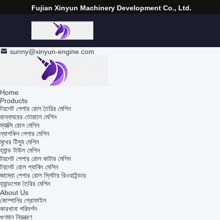
Fujian Xinyun Machinery Development Co., Ltd.
sunny@xinyun-engine.com
Home
Products
টয়লেট পেপার রোল তৈরির মেশিন
রান্নাঘরের তোয়ালে মেশিন
ম্যাক্সি রোল মেশিন
ন্যাপকিন পেপার মেশিন
মুখের টিস্যু মেশিন
হ্যান্ড টাউল মেশিন
টয়লেট পেপার রোল কাটার মেশিন
টয়লেট রোল প্যাকিং মেশিন
জাম্বো পেপার রোল স্লিটার রিওয়াইন্ডার
হ্যান্ডশেক তৈরির মেশিন
About Us
কোম্পানির প্রোফাইল
কারখানা পরিদর্শন
গুণমান নিয়ন্ত্রণ