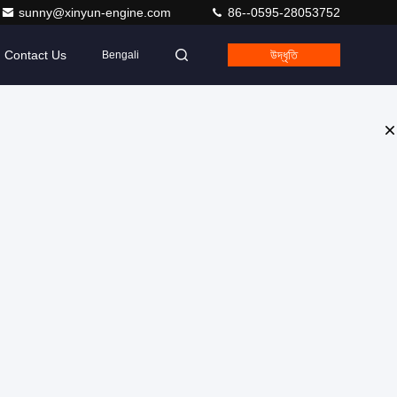
sunny@xinyun-engine.com
86--0595-28053752
Contact Us
উদ্ধৃতি
Bengali