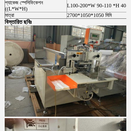
প্যাকেজ স্পেসিফিকেশন
L100-200*W 90-110 *H 40-100mm (
((L*W*H)
মাত্রা
2700*1050*1050 মিমি
বিস্তারিত ছবিঃ