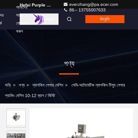
everzhang@pa.ecer.com
Hefei Purple Horn E-Commerce Co., Ltd.
আমাদের
86-- 13755007633
ের
সাথে
উদ্ধৃতি
Bengali
কে
যোগাযোগ
করুন
পণ্য
বাড়ি
>
পণ্য
>
ন্যাপকিন পেপার মেশিন
>
সেমি-অটোমেটিক ন্যাপকিন টিস্যু পেপার
প্যাকিং মেশিন 10-12 ব্যাগ / মিনিট