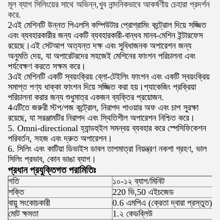
মূল ব্যাগ সিলিংয়ের সাথে অভিন্ন,খুব নান্দনিকভাবে আকর্ষণীয় চেহারা প্রদর্শন
করে.
2এই মেশিনটি উন্নত পিএলসি কম্পিউটার প্রোগ্রামিং কন্ট্রোল দিয়ে সজ্জিত
এবং ব্যবহারকারীর জন্য একটি ব্যবহারকারী-বান্ধব মানব-মেশিন ইন্টারফেস
রয়েছে।এই সেটআপ অত্যন্ত দক্ষ এবং সুবিধাজনক অপারেশন জন্য
অনুমতি দেয়, যা অপারেটরদের সহজেই মেশিনের ফাংশন পরিচালনা এবং
পর্যবেক্ষণ করতে সক্ষম করে।
3এই মেশিনটি একটি স্বয়ংক্রিয় ব্লো-টেইলিং ফাংশন এবং একটি স্বয়ংক্রিয়
সমাপ্ত পণ্য ধাক্কা ফাংশন দিয়ে সজ্জিত করা হয়।প্যাকেজিং প্রক্রিয়া
পরিচালনা করার জন্য শুধুমাত্র একজন ব্যক্তির প্রয়োজন.
4এটিতে জরুরী স্টপ/পজ কন্ট্রোল, নিরাপদ পাওয়ার অফ এবং চাপ সুরক্ষা
রয়েছে, যা সরঞ্জামটির নিরাপদ এবং স্থিতিশীল অপারেশন নিশ্চিত করে।
5. Omni-directional হ্যান্ডহুইল সমন্বয় ব্যবহার করে স্পেসিফিকেশন
পরিবর্তন, সহজ এবং দ্রুত অপারেশন।
6. সিলিং এবং কাটিয়া ডিভাইস ডাবল তাপমাত্রা নিয়ন্ত্রণ নকশা গ্রহণ, ভাল
সিলিং প্রভাব, কোন ভাঙা ব্যাগ।
প্রধান প্রযুক্তিগত পরামিতিঃ
গতি
১০-১২ ব্যাগ/মিনিট
শক্তি
220 ভি,50 এইচজেড
বায়ু সংকোচকারী
0.6 এমপিএ (ক্রেতা দ্বারা প্রস্তুত)
মোট ক্ষমতা
1.২ কেডব্লিউ