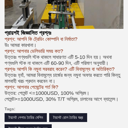
প্রায়শই জিজ্ঞাসিত প্রশ্নঃ
প্রশ্ন: আপনি কি ট্রেডিং কোম্পানি বা নির্মাতা?
উঃ আমরা কারখানা।
প্রশ্ন: আপনার ডেলিভারি সময় কত?
উত্তরঃ পণ্যগুলি স্টক থাকলে সাধারণত এটি 5-10 দিন হয়। অথবা
পণ্যগুলি স্টক না থাকলে এটি 60-90 দিন, এটি পরিমাণ অনুযায়ী।
প্রশ্নঃ আপনি কি নমুনা সরবরাহ করেন? এটি বিনামূল্যে বা অতিরিক্ত?
উত্তরঃ হ্যাঁ, আমরা বিনামূল্যে চার্জের জন্য নমুনা অফার করতে পারি কিন্তু
মালবাহী খরচ প্রদান করবেন না।
প্রশ্ন: আপনার পেমেন্টের শর্ত কি?
উত্তর: পেমেন্ট <=1000USD, 100% অগ্রিম।
পেমেন্ট>=1000USD, 30% T/T অগ্রিম, চালানের আগে ব্যালেন্স।
Tags:
টয়লেট পেপার তৈরির মেশিন
টয়লেট রোল তৈরির যন্ত্র