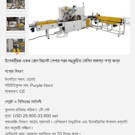
ইলেকট্রিক একক রোল টয়লেট পেপার গরম সঙ্কুচিত মেশিন সমাপ্ত পণ্য জন্য
পণ্যের বিবরণ
উৎপত্তি স্থল: হেফেই
পরিচিতিমুলক নাম: Purple Horn
সাক্ষ্যদান: CE
পেমেন্ট ও শিপিংয়ের শর্তাবলী
ন্যূনতম চাহিদার পরিমাণ: ১টি সেট
মূল্য: USD 28,800-33,800 set
প্যাকেজিং বিবরণ: কাঠের প্যালেটে। বেশিরভাগ বৈদ্যুতিক এবং ইলেকট্রনিক উপাদান রপ্তানি
মান অনুযায়ী সজ্জিত।
ডেলিভারি সময়: আমানত প্রাপ্তির পর 70 দিনের মধ্যে।