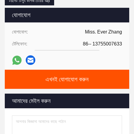
টয়লেট টিস্যু কাগজ তৈরির যন্ত্র
যোগাযোগ
যোগাযোগ:
Miss. Ever Zhang
টেলিফোন:
86-- 13755007633
এখনই যোগাযোগ করুন
আমাদের মেইল করুন