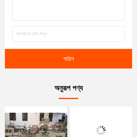
পাঠান
অনুরূপ পণ্য