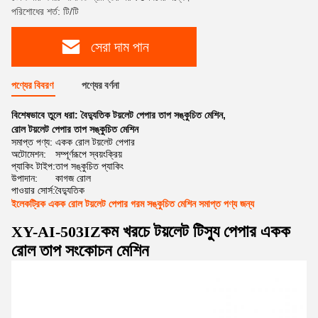
পরিশোধের শর্ত: টি/টি
সেরা দাম পান
পণ্যের বিবরণ
পণ্যের বর্ণনা
বিশেষভাবে তুলে ধরা:
বৈদ্যুতিক টয়লেট পেপার তাপ সঙ্কুচিত মেশিন
,
রোল টয়লেট পেপার তাপ সঙ্কুচিত মেশিন
সমাপ্ত পণ্য:
একক রোল টয়লেট পেপার
অটোমেশন:
সম্পূর্ণরূপে স্বয়ংক্রিয়
প্যাকিং টাইপ:
তাপ সঙ্কুচিত প্যাকিং
উপাদান:
কাগজ রোল
পাওয়ার সোর্স:
বৈদ্যুতিক
ইলেকট্রিক একক রোল টয়লেট পেপার গরম সঙ্কুচিত মেশিন সমাপ্ত পণ্য জন্য
কম খরচে টয়লেট টিস্যু পেপার একক
XY-AI-503IZ
রোল তাপ সংকোচন মেশিন