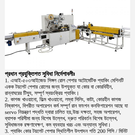
প্রধান প্রযুক্তিগত সুবিধা নির্দেশাবলীঃ
1. এআই-৫০৩আইজেড সিঙ্গল রোল পেপার অটোমেটিক প্যাকিং মেশিনটি
একক টয়লেট পেপার রোলের জন্য উপযুক্ত যা কোর বা কোরবিহীন,
রান্নাঘরের টিস্যু, সম্পূর্ণ স্বয়ংক্রিয় প্যাকিং।
2. কাগজ খাওয়ানো, ফিল্ম খাওয়ানো, লম্বা সিলিং, কাটা, কোরহীন কাগজ
নিষ্কাশন, বিপরীত অপারেশন কর্ম সম্পূর্ণ রান ফাংশন কনফিগারেশন আছে যা
servo নিয়ন্ত্রণ পদ্ধতি দ্বারা চালিত হয়,উচ্চ দক্ষতা, সহজ অপারেশন,
ব্যাপক পরিসীমা জন্য বিশেষ উল্লেখ, দ্রুত পরিবর্তন বিশেষ উল্লেখ,
সুবিধাজনক রক্ষণাবেক্ষণ, কম ব্যবহার খরচ এবং অন্যান্য সুবিধা।
3. প্যাকিং কোর টয়লেট পেপার স্থিতিশীল উৎপাদন গতি 200 পিসি / মিনিট