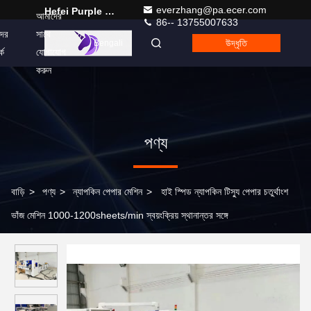
everzhang@pa.ecer.com
Hefei Purple Horn E-Commerce Co., Ltd.
আমাদের
86-- 13755007633
ের
সাথে
উদ্ধৃতি
Bengali
কে
যোগাযোগ
করুন
পণ্য
বাড়ি
>
পণ্য
>
ন্যাপকিন পেপার মেশিন
>
হাই স্পিড ন্যাপকিন টিস্যু পেপার চতুর্থাংশ
ভাঁজ মেশিন 1000-1200sheets/min স্বয়ংক্রিয় স্থানান্তর সঙ্গে