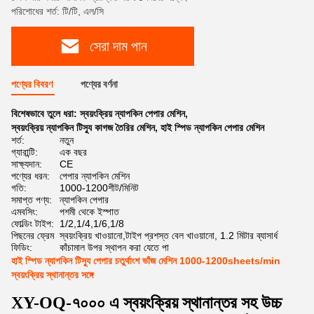
পরিশোধের শর্ত: টি/টি, এল/সি
সেরা দাম পান
পণ্যের বিবরণ
পণ্যের বর্ণনা
বিশেষভাবে তুলে ধরা:
স্বয়ংক্রিয় ন্যাপকিন পেপার মেশিন
,
স্বয়ংক্রিয় ন্যাপকিন টিস্যু কাগজ তৈরির মেশিন
,
হাই স্পিড ন্যাপকিন পেপার মেশিন
শর্ত:
নতুন
গ্যারান্টি:
এক বছর
সাক্ষ্যদান:
CE
পণ্যের ধরন:
পেপার ন্যাপকিন মেশিন
গতি:
1000-1200শীট/মিনিট
সমাপ্ত পণ্য:
ন্যাপকিন পেপার
এমবসিং:
পশমী থেকে ইস্পাত
ফোল্ডিং টাইপ:
1/2,1/4,1/6,1/8
পিছনের ফ্রেম
স্বয়ংক্রিয় খাওয়ানো,টাইপ প্রশস্ত বেল খাওয়ানো, 1.2 মিটার ব্যাসার্ধ
ফিডিং:
কাঁচামাল উপর স্থাপন করা যেতে পা
হাই স্পিড ন্যাপকিন টিস্যু পেপার চতুর্থাংশ ভাঁজ মেশিন 1000-1200sheets/min
স্বয়ংক্রিয় স্থানান্তর সঙ্গে
XY-OQ-
৭০০০ এ
স্বয়ংক্রিয় স্থানান্তর সহ উচ্চ