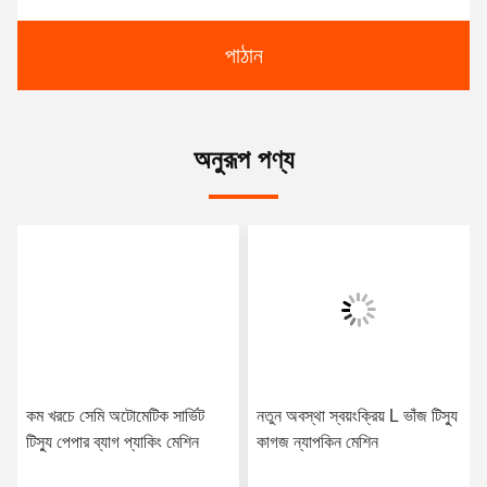
পাঠান
অনুরূপ পণ্য
কম খরচে সেমি অটোমেটিক সার্ভিট
নতুন অবস্থা স্বয়ংক্রিয় L ভাঁজ টিস্যু
টিস্যু পেপার ব্যাগ প্যাকিং মেশিন
কাগজ ন্যাপকিন মেশিন