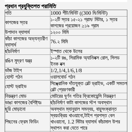
প্রধান প্রযুক্তিগত পরামিতি
গতি
1000 শীট/মিনিট ((300 মি/মিনিট)
১-২টি স্তর ১৫-২১ গ্রাম/ মিটার, ১ স্তর
কাগজের স্তর
কাগজের প্রয়োজন ≥১৯ গ্রাম
উপাদান ব্যাসার্ধ
১২০০ মিমি
কাঁচা কাগজের অভ্যন্তরীণ
76.২ মিমি
ব্যাসার্ধ
ছাঁচনির্মাণ
ইস্পাত থেকে উলের
১-২টি রঙ, সিরামিক অ্যানিলক্স রোল, সিলড
রঙিন মুদ্রণ যন্ত্র
ইনক বক্স
ভাঁজ টাইপ
1/2,1/4,1/6,1/8
হোস্ট গঠন
ওয়ালবোর্ড গঠন
সিঙ্ক্রোনিক দাঁতযুক্ত বেল্ট ড্রাইভ, একটি সমতল
হোস্ট ড্রাইভ
বেল্ট প্রেরণকারী
নিয়ন্ত্রণ মোড
মোটরের ঘূর্ণন গতির ফ্রিকোয়েন্সি নিয়ন্ত্রণ
ভাঙা কাগজের বৈশিষ্ট্যঃ
ছাঁচনির্মাণ কাটা কাগজের স্টপ অবস্থান
ছুরি মোড়ানো
অবস্থান ম্যানুয়াল সমন্বয়, বায়ুসংক্রান্ত
স্বয়ংক্রিয় খাওয়ানো,টাইপ প্রশস্ত বেল
পিছনের ফ্রেম ফিডিং
খাওয়ানো, 1.2 মিটার ব্যাসার্ধ কাঁচামাল উপর
স্থাপন করা যেতে পারে