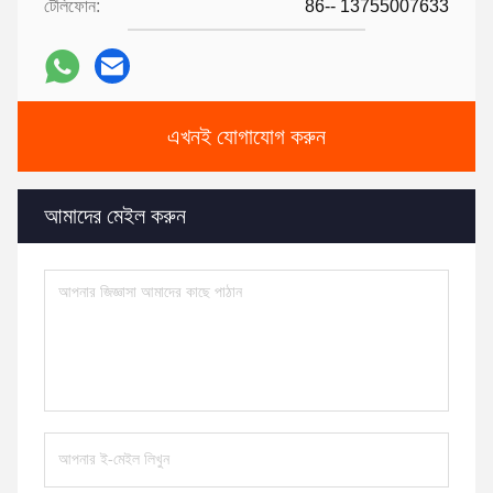
টেলিফোন:
86-- 13755007633
এখনই যোগাযোগ করুন
আমাদের মেইল করুন