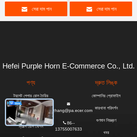
সেরা দাম পান
সেরা দাম পান
Hefei Purple Horn E-Commerce Co., Ltd.
পণ্য
দ্রুত লিঙ্ক
টয়লেট পেপার রোল তৈরির
কোম্পানির প্রোফাইল
মেশিন
কারখানা পরিদর্শন
everzhang@pa.ecer.com
রান্নাঘরের তোয়ালে মেশিন
গুণমান নিয়ন্ত্রণ
86--
ম্যাক্সি রোল মেশিন
13755007633
খবর