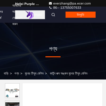
everzhang@pa.ecer.com
Hefei Purple Horn E-Commerce Co., Ltd.
আমাদের
86-- 13755007633
ের
সাথে
উদ্ধৃতি
Bengali
কে
যোগাযোগ
করুন
পণ্য
বাড়ি
>
পণ্য
>
মুখের টিস্যু মেশিন
>
কার্টুন বক্স অঙ্কন মুখের টিস্যু মেশিন