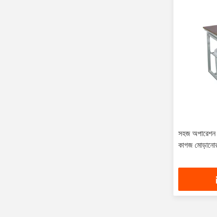
সহজ অপারেশন ম্য
কাগজ মোড়ানোর