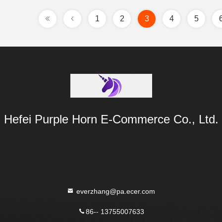
1
2
3
4
5
Hefei Purple Horn E-Commerce Co., Ltd.
everzhang@pa.ecer.com
86-- 13755007633