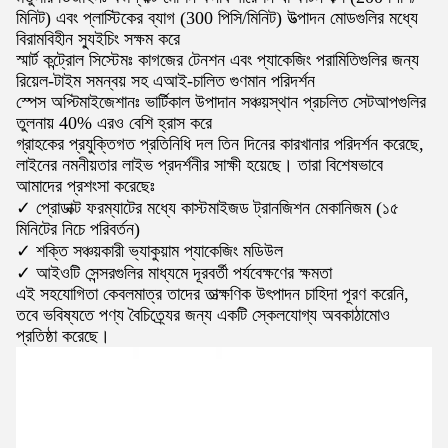
মিনিট) এবং প্লাস্টিকের ব্যাগ (300 পিসি/মিনিট) উত্পাদন মোডগুলির মধ্যে
বিরামবিহীন স্যুইচিং সক্ষম করে
স্মার্ট কন্ট্রোল সিস্টেমঃ কাগজের টেনশন এবং প্যাকেজিং পরামিতিগুলির জন্য
রিয়েল-টাইম সমন্বয় সহ এআই-চালিত গুণমান পরিদর্শন
স্পেস অপ্টিমাইজেশানঃ ভার্টিকাল উপাদান সঞ্চয়স্থান প্রচলিত সেটআপগুলির
তুলনায় 40% এরও বেশি হ্রাস করে
গ্রাহকের প্রযুক্তিগত প্রতিনিধি দল তিন দিনের কারখানার পরিদর্শন করেছে,
লাইনের নমনীয়তার লাইভ প্রদর্শনীর সাক্ষী হয়েছে। তারা বিশেষভাবে
আমাদের প্রশংসা করেছেঃ
✓ প্রোডাক্ট ফরম্যাটের মধ্যে কাস্টমাইজড ট্রানজিশন মেকানিজম (১৫
মিনিটের নিচে পরিবর্তন)
✓ শক্তি সঞ্চয়কারী ভ্যাকুয়াম প্যাকেজিং মডিউল
✓ আইওটি সেন্সরগুলির মাধ্যমে দূরবর্তী পর্যবেক্ষণের ক্ষমতা
এই সহযোগিতা কেবলমাত্র তাদের তাত্ক্ষণিক উৎপাদন চাহিদা পূরণ করেনি,
তবে ভবিষ্যতে পণ্য বৈচিত্র্যের জন্য একটি স্কেলযোগ্য অবকাঠামোও
প্রতিষ্ঠা করেছে।