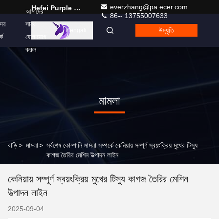
everzhang@pa.ecer.com
Hefei Purple Horn E-Commerce Co., Ltd.
আমাদের
86-- 13755007633
ের
সাথে
উদ্ধৃতি
Bengali
কে
যোগাযোগ
করুন
মামলা
বাড়ি
>
মামলা
>
সর্বশেষ কোম্পানি মামলা সম্পর্কে কেনিয়ায় সম্পূর্ণ স্বয়ংক্রিয় মুখের টিস্যু
কাগজ তৈরির মেশিন উত্পাদন লাইন
কেনিয়ায় সম্পূর্ণ স্বয়ংক্রিয় মুখের টিস্যু কাগজ তৈরির মেশিন
উত্পাদন লাইন
2025-09-04