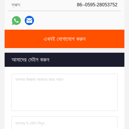
ফ্যাক্স:
86--0595-28053752
এখনই যোগাযোগ করুন
আমাদের মেইল করুন