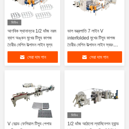
ভিডিও
আণবিক স্থানান্তর 1/2 ভাঁজ নরম
ভাল যন্ত্রপাতি 7 লাইন V
ব্যাগ অঙ্কন মুখের টিস্যু কাগজ
interfolded মুখের টিস্যু কাগজ
তৈরীর মেশিন উত্পাদন লাইন মূল্য
তৈরীর মেশিন উত্পাদন লাইন স্বয়ংক্রিয়
স্থানান্তর বিভাজক সঙ্গে
সেরা দাম পান
সেরা দাম পান
ভিডিও
V ফোল্ড ফেসিয়াল টিস্যু পেপার
1/2 ভাঁজ আঠালো ল্যামিনেশন হ্যান্ড