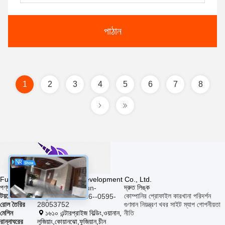
পাঠান
1
2
3
4
5
6
7
8
Fujian Xinyun Machinery Development Co., Ltd.
পণ্য
দ্রুত লিঙ্ক
sunny@xinyun-
টয়লেট পেপার
কোম্পানির প্রোফাইল
কারখানা পরিদর্শন
engine.com
86--0595-
রোল তৈরির
28053752
গুণমান নিয়ন্ত্রণ
খবর
সাইট ম্যাপ
গোপনীয়তা
মেশিন
১৬১০ এন্টারপ্রাইজ বিল্ডিং,ওয়ানান,
নীতি
রান্নাঘরের
লুজিয়াং,কোয়ানঝো,ফুজিয়ান,চীন