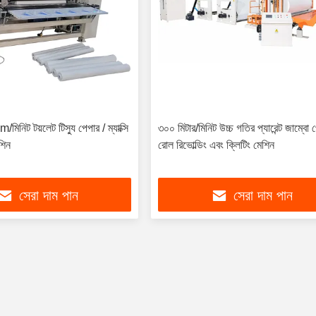
মিনিট টয়লেট টিস্যু পেপার / ম্যাক্সি
৩০০ মিটার/মিনিট উচ্চ গতির প্যারেন্ট জাম্বো 
শিন
রোল রিভোল্ডিং এবং ক্লিটিং মেশিন
সেরা দাম পান
সেরা দাম পান