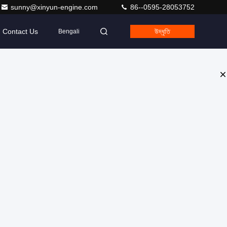
sunny@xinyun-engine.com
86--0595-28053752
Contact Us
উদ্ধৃতি
Bengali