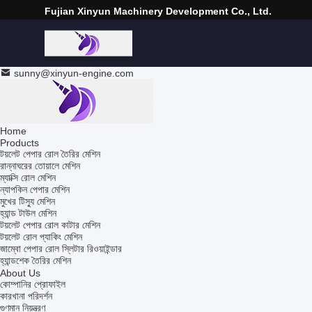
Fujian Xinyun Machinery Development Co., Ltd.
sunny@xinyun-engine.com
Home
Products
টয়লেট পেপার রোল তৈরির মেশিন
রান্নাঘরের তোয়ালে মেশিন
ম্যাক্সি রোল মেশিন
ন্যাপকিন পেপার মেশিন
মুখের টিস্যু মেশিন
হ্যান্ড টাউল মেশিন
টয়লেট পেপার রোল কাটার মেশিন
টয়লেট রোল প্যাকিং মেশিন
জাম্বো পেপার রোল স্লিটার রিওয়াইন্ডার
হ্যান্ডশেক তৈরির মেশিন
About Us
কোম্পানির প্রোফাইল
কারখানা পরিদর্শন
গুণমান নিয়ন্ত্রণ