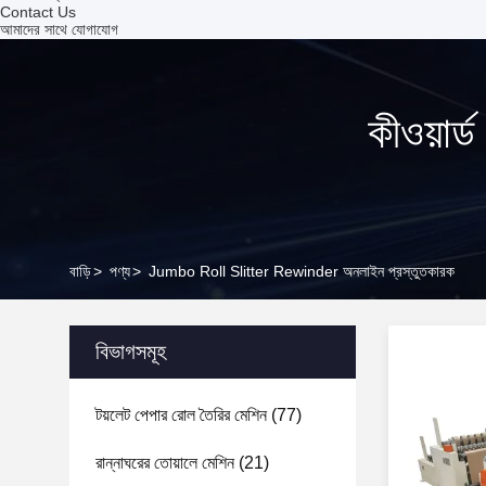
Contact Us
আমাদের সাথে যোগাযোগ
কীওয়া
বাড়ি
>
পণ্য
>
Jumbo Roll Slitter Rewinder অনলাইন প্রস্তুতকারক
বিভাগসমূহ
টয়লেট পেপার রোল তৈরির মেশিন
(77)
রান্নাঘরের তোয়ালে মেশিন
(21)