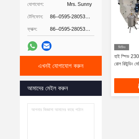
যোগাযোগ:
Mrs. Sunny
টেলিফোন:
86--0595-28053752
ফ্যাক্স:
86--0595-28053752
ভিডিও
হাই স্পিড 230m/
রোল রিউন্ডিং মে
এখনই যোগাযোগ করুন
আমাদের মেইল করুন